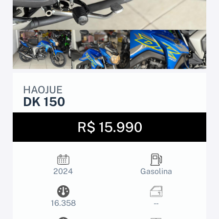
HAOJUE
DK 150
R$ 15.990
2024
Gasolina
16.358
- -